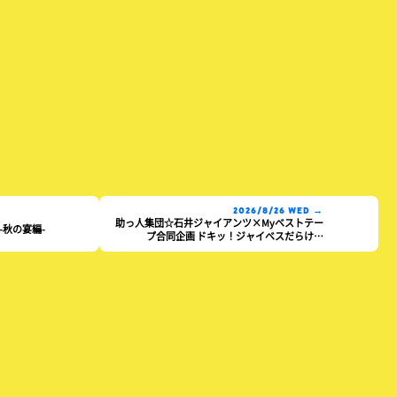
2026/8/26 WED →
助っ人集団☆石井ジャイアンツ×Myベストテー
！-秋の宴編-
プ合同企画 ドキッ！ジャイベスだらけの
HAREVUTAI