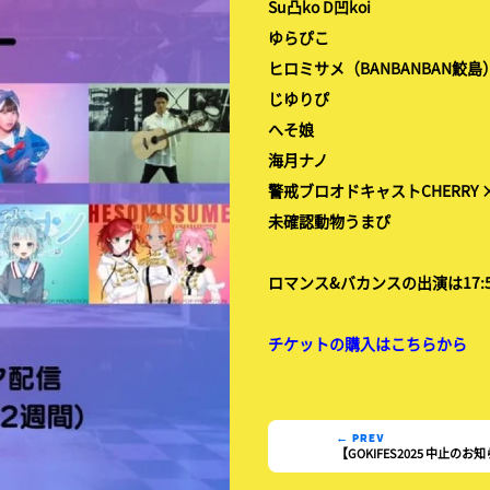
Su凸ko D凹koi
ゆらぴこ
ヒロミサメ（BANBANBAN鮫島
じゆりぴ
へそ娘
海月ナノ
警戒ブロオドキャストCHERRY 
未確認動物うまぴ
ロマンス&バカンスの出演は17:
チケットの購入はこちらから
← PREV
【GOKIFES2025 中止のお