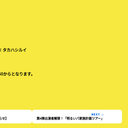
）
× タカハシルイ
50からとなります。
NEXT →
知らせ】
第4弾出演者解禁！「明るいバ家族計画ツアー」