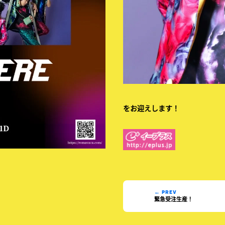
をお迎えします！
← PREV
緊急受注生産！