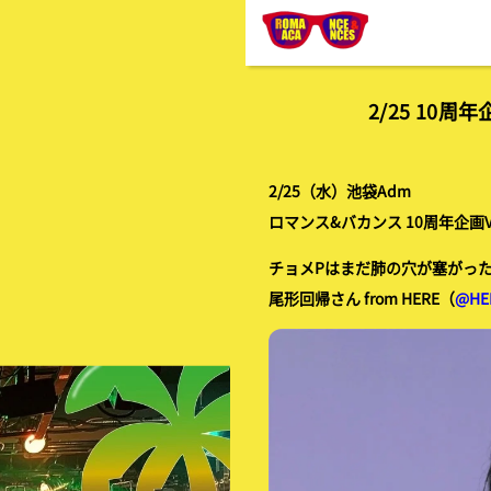
2/25 10周年企
2/25（水）池袋Adm
ロマンス&バカンス 10周年企画Vol.1 
チョメPはまだ肺の穴が塞がっ
尾形回帰さん from HERE（
@HE